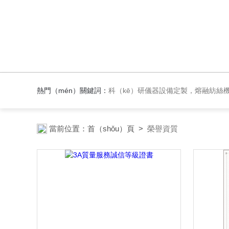
熱門（mén）關鍵詞：
科（kē）研儀器設備定製，熔融紡絲機（jī），材料紡絲成型設備，實驗反
當前位置：
首（shǒu）頁
>
榮譽資質