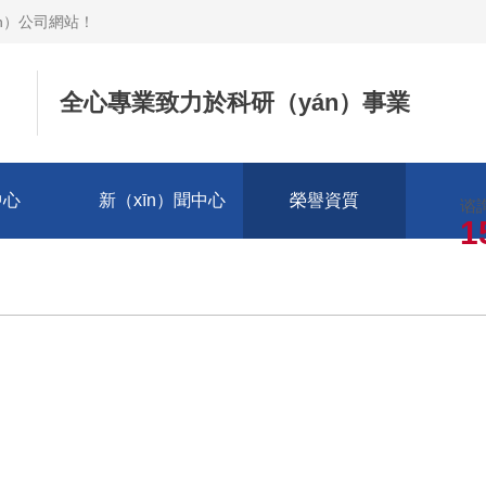
n）公司網站
！
全心專業致力於科研（yán）事業
中心
新（xīn）聞中心
榮譽資質
谘
1
我們