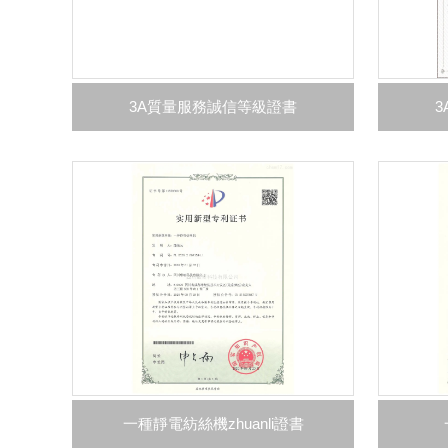
3A質量服務誠信等級證書
一種靜電紡絲機zhuanli證書