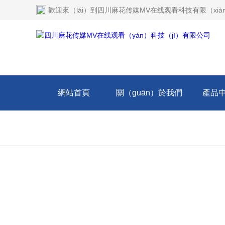
歡迎來（lái）到
四川麻花传媒MV在线观看科技有限（xià
網站首頁
關（guān）於我們
產品
技術文（wén）章
在線留言
聯係