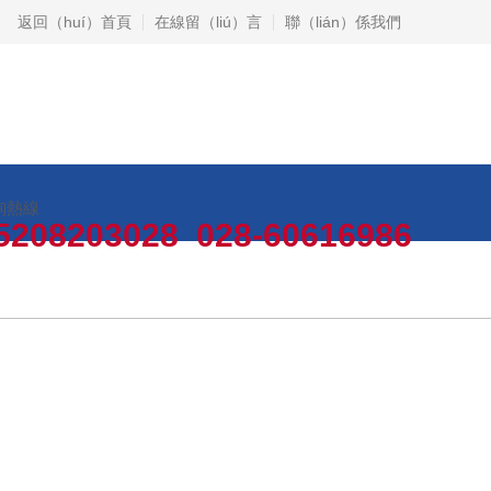
返回（huí）首頁
在線留（liú）言
聯（lián）係我們
詢熱線
5208203028 028-60616986