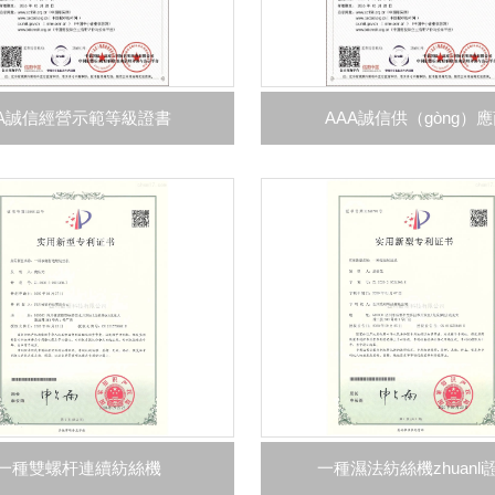
3A誠信經營示範等級證書
AAA誠信供（gòng）
一種雙螺杆連續紡絲機
一種濕法紡絲機zhuanli