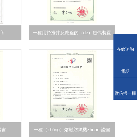
應商
一種用於攪拌反應釜的（de）磁偶裝置
在線谘詢
電話
微信掃一掃
證書
一種（zhǒng）熔融紡絲機zhuanli證書