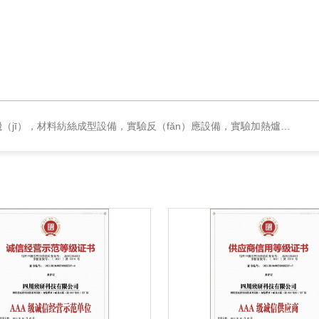
（fǎn）應設備，實驗加熱爐，化工試驗裝置，材料檢測類設備，配電與節能項目，機械設計加工，實驗室儀器耗材，通用儀器設備