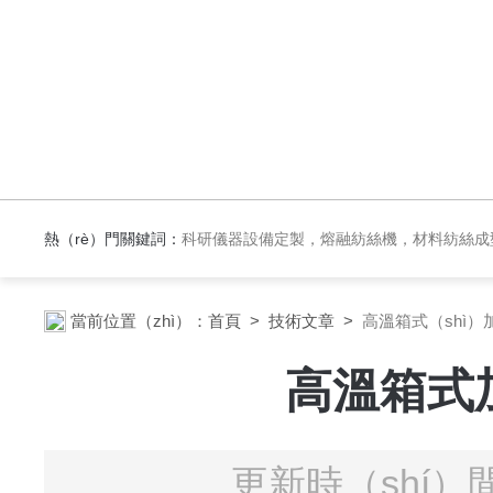
熱（rè）門關鍵詞：
科研儀器設備定製，熔融紡絲機，材料紡絲成型設備，實驗反應設備，實驗（yàn）加熱爐，化（huà）工試
當前位置（zhì）：
首頁
>
技術文章
>
高溫箱式（shì）
高溫箱式
更新時（shí）間