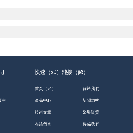
司
快速（sù）鏈接（jiē）
首頁（yè）
關於我們
爾中
產品中心
新聞動態
技術文章
榮譽資質
在線留言
聯係我們