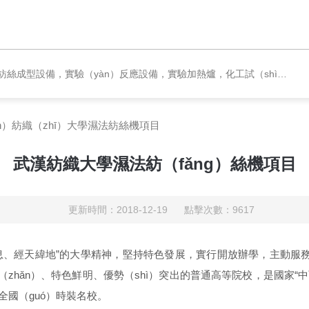
shì）驗裝置，材料檢測類設備，配電（diàn）與節能項目，機械（xiè）設計加工，實驗室（shì）儀器耗材（cái），通（tōng）用（yòng）儀器設備
n）紡織（zhī）大學濕法紡絲機項目
武漢紡織大學濕法紡（fǎng）絲機項目
更新時間：2018-12-19 點擊次數：9617
不息、經天緯地”的大學精神，堅持特色發展，實行開放辦學，主動服
zhǎn）、特色鮮明、優勢（shì）突出的普通高等院校，是國家“中西
、全國（guó）時裝名校。