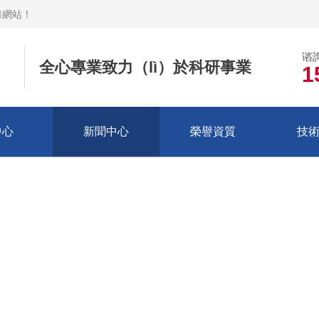
司網站
！
谘
全心專業致力（lì）於科研事業
1
中心
新聞中心
榮譽資質
技