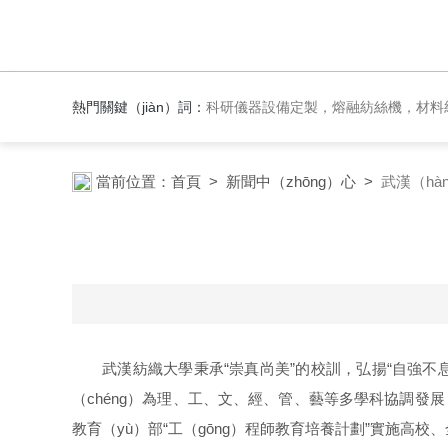
熱門關鍵（jiàn）詞：
科研儀器設備定製，熔融紡絲機，材料紡絲成型設備，實驗（yàn）反應設備，實驗加熱爐，化工試（
當前位置：
首頁
>
新聞中（zhōng）心
>
武漢（hà
武漢紡織大學秉承“崇真尚美”的校訓，弘揚“自強
（chéng）為理、工、文、經、管、藝等多學科協調發展（
教育（yù）部“工（gōng）程師教育培養計劃”實施高校