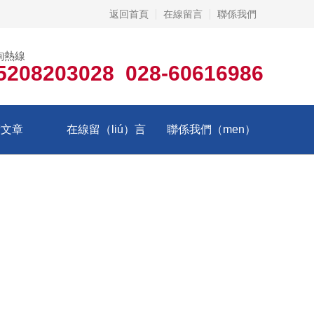
返回首頁
在線留言
聯係我們
詢熱線
5208203028 028-60616986
術文章
在線留（liú）言
聯係我們（men）