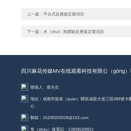
上一篇：
平台式反應釜定製項目
下一篇：
水（shuǐ）熱實驗反應釜定製項目
四川麻花传媒MV在线观看科技有限公（gōng）
聯係人：龐先生
地址：成都市龍泉（quán）驛區成龍大道三段388號卡
心
郵箱：15208203028@163.com
售（shòu）後電話：13808209821