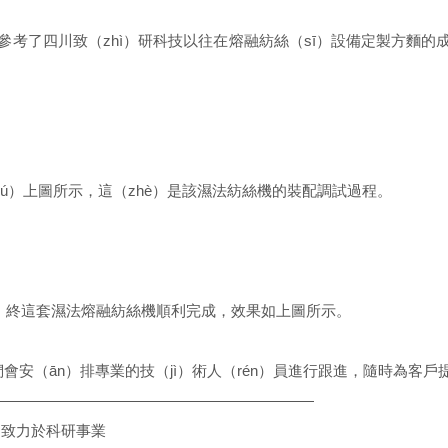
參考了四川致（zhì）研科技以往在熔融紡絲（sī）設備定製方麵的成功
rú）上圖所示，這（zhè）是該濕法紡絲機的裝配調試過程。
試，終這套濕法熔融紡絲機順利完成，效果如上圖所示。
會安（ān）排專業的技（jì）術人（rén）員進行跟進，隨時為客戶提
———————————————————
——
）
致
力於科
研
事業