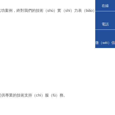
在線
案例，終對我們的技術（shù）實（shí）力表（biǎo）
（xiàn）谘
詢
電話
微（wēi）信
掃一（yī）
掃
供專業的技術支持（chí）服（fú）務。