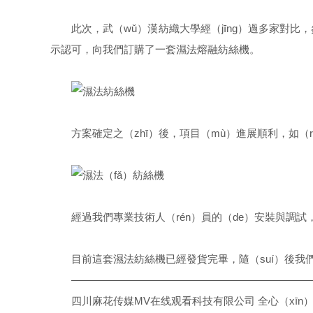
此次，武（wǔ）漢紡織大學經（jīng）過多家對比，
示認可，向我們訂購了一套濕法熔融紡絲機。
方案確定之（zhī）後，項目（mù）進展順利，如（
經過我們專業技術人（rén）員的（de）安裝與調
目前這套濕法紡絲機已經發貨完畢，隨（suí）後我們
———————————————————————
四川麻花传媒MV在线观看科技有限公司 全心（xīn