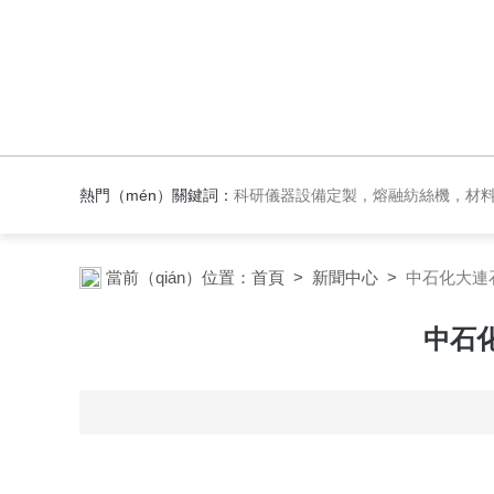
熱門（mén）關鍵詞：
科研儀器設備定製，熔融紡絲機，材料紡絲成型設備，實驗反應設備，實驗加
當前（qián）位置：
首頁
>
新聞中心
>
中石化大連
中石