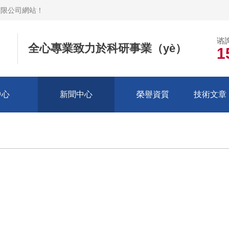
有限公司網站
！
谘
全心專業致力於科研事業（yè）
1
中心
新聞中心
榮譽資質
技術文章（