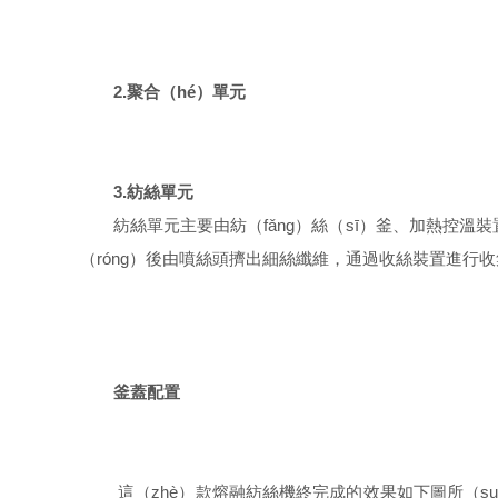
2.聚合（hé）單元
3.紡絲單元
紡絲單元主要由紡（fǎng）絲（sī）釜、加熱控溫
（róng）後由噴絲頭擠出細絲纖維，通過收絲裝置進行
釜蓋配置
這（zhè）款熔融紡絲機終完成的效果如下圖所（s