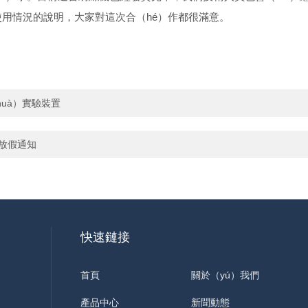
）後使用情況的說明，大家對這次合（hé）作都很滿意。
uà）實驗裝置
節放假通知
快速鏈接
首頁
關於（yú）我們
產品中心
新聞動態