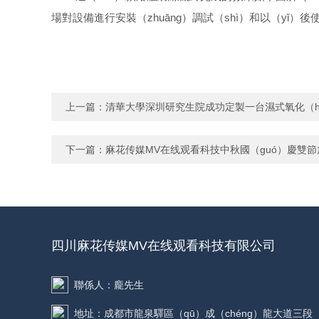
場對設備進行安裝（zhuāng）調試（shì）和以（yǐ
上一篇：
清華大學深圳研究生院成功定製一台濕式氧化（h
下一篇：
麻花传媒MV在线观看科技中秋國（guó）慶雙
四川麻花传媒MV在线观看科技有限公司
聯係人：龐先生
地址：成都市龍泉驛區（qū）成（chéng）龍大道三段