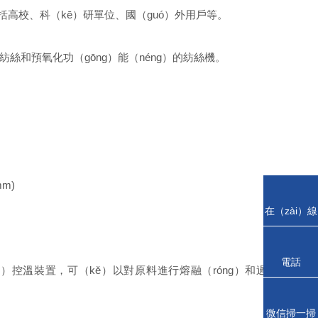
括高校、科（kē）研單位、國（guó）外用戶等。
紡絲和預氧化功（gōng）能（néng）的紡絲機。
m)
在（zài）線
谘詢
電話
）控溫裝置，可（kě）以對原料進行熔融（róng）和過
微信掃一掃