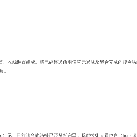
裝置、收絲裝置組成。將已經經過前兩個單元過濾及聚合完成的複合紡絲
收集。
uǒ）示。目前這台紡絲機已經發貨完畢，我們技術人員也會（huì）繼