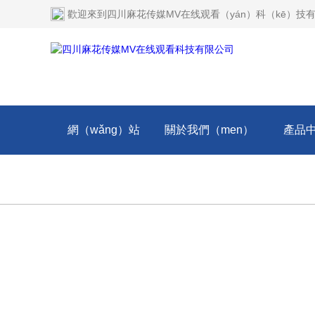
歡迎來到
四川麻花传媒MV在线观看（yán）科（kē）技
網（wǎng）站
關於我們（men）
產品
（zhàn）首頁