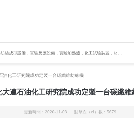
熱爐，化工試驗裝置，材料檢測類設備，配電與節（jiē）能（néng）項目，機械設計加工，實驗室儀器耗材，通用儀器設備
石油化工研究院成功定製一台碳纖維紡絲機
化大連石油化工研究院成功定製一台碳纖維
更新時間：2020-11-03 點擊次（cì）數：5679