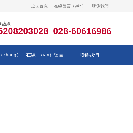
返回首頁
在線留言（yán）
聯係我們
詢熱線
5208203028 028-60616986
zhāng）
在線（xiàn）留言
聯係我們