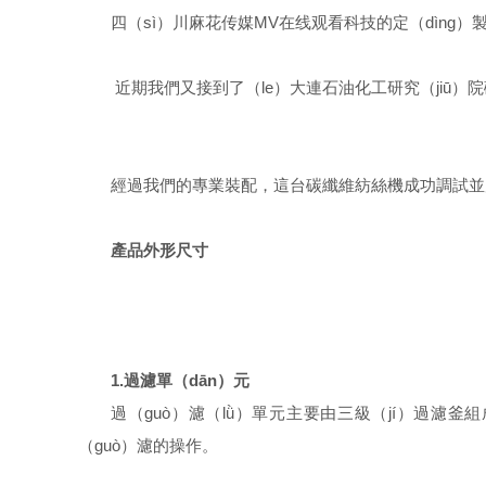
四（sì）川麻花传媒MV在线观看科技的定（dìng
近期我們又接到了（le）大連石油化工研究（jiū）院
經過我們的專業裝配，這台碳纖維紡絲機成功調試並
產品外形尺寸
1.過濾單（dān）元
過（guò）濾（lǜ）單元主要由三級（jí）過濾
（guò）濾的操作。