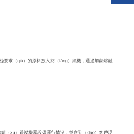
要求（qiú）的原料放入紡（fǎng）絲機，通過加熱熔融
續（xù）跟蹤機器設備運行情況，並會到（dào）客戶現