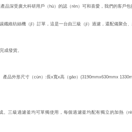
）製產品深受廣大科研用戶（hù）的認（rèn）可和喜愛，我們的客戶包
碳纖維紡絲機（jī）訂單，這是一台由三級（jí）過濾，還配備聚合、
完成發貨。
產品外形尺寸（cùn）:長x寬x高（gāo）(3190mmx630mmx 1330m
釜組成。三級過濾釜均可單獨使用，每個過濾釜均配有獨立的加熱（rè