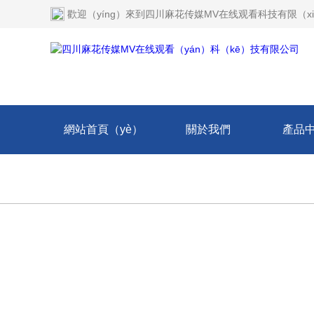
歡迎（yíng）來到
四川麻花传媒MV在线观看科技有限（xi
網站首頁（yè）
關於我們
產品
技術（shù）文章
在線留言
聯係