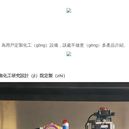
）
。為用戶定製化工（gōng）設備，該處不做更（gèng）多產品介紹。
化工研究設計（jì）院定製（zhì）