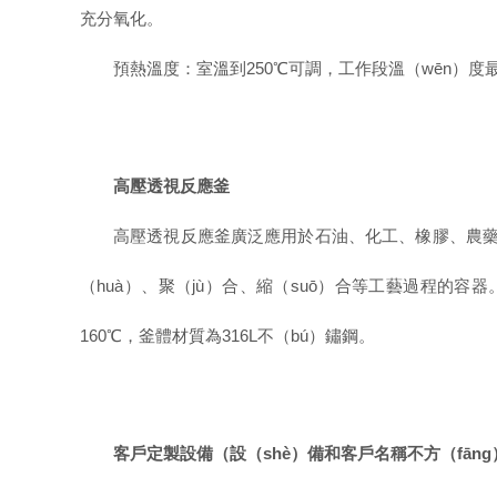
充分氧化。
預熱溫度：室溫到
250℃可調，工作段溫（wēn）度
高壓透視反應釜
高壓透視反應釜廣泛應用於石油、化工、橡膠、農藥、
（huà）、聚（jù）合、縮（suō）合等工藝過程的容器
160℃，釜體材質為316L不（bú）鏽鋼。
客戶定製設備（設（shè）備和客戶名稱不方（fān