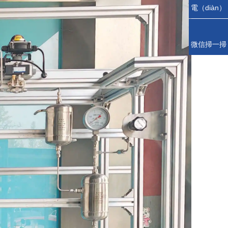
電（diàn）
話
微信掃一掃