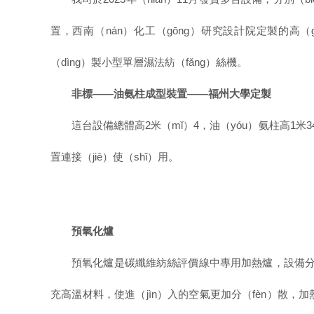
置，西南（nán）化工（gōng）研究設計院定製的高
（dìng）製小型單層濕法紡（fǎng）絲機。
非標——油氨柱成型裝置——福州大學定製
這台設備總體高
2米（mǐ）4，油（yóu）氨柱高1米
置連接（jiē）使（shǐ）用。
預氧化爐
預氧化爐是碳纖維紡絲評價線中專用加熱爐，設備分（
充高溫材料，使進（jìn）入的空氣更加分（fèn）散