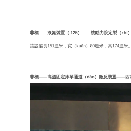
非標——液氮裝置（.125）——核動力院定製（zhì
該設備
長
151
厘米，
寬（kuān）
80
厘米，
高
174
厘米
非標——高溫固定床單通道（dào）微反裝置——西南