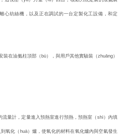
的溶液離心紡絲機，以及正在調試的一台定製化工設備，和定
配件安裝在油氨柱頂部（bù），與用戶其他實驗裝（zhuāng）
的流量計，定量進入預熱室進行預熱，預熱室（shì）內填
入到氧化（huà）爐，使氧化的材料在氧化爐內與空氣發生