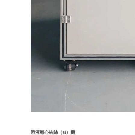
溶液離心紡絲（sī）機