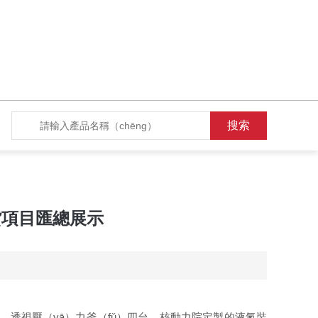
發貨項目匯總展示
一台，透視壓（yā）力釜（fǔ）四台，核動力院定製的液氮裝