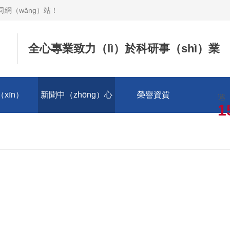
網（wǎng）站
！
全心專業致力（lì）於科研事（shì）業
xīn）
新聞中（zhōng）心
榮譽資質
谘（
1
我們