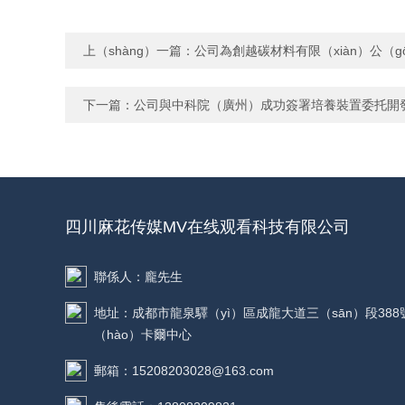
上（shàng）一篇：
公司為創越碳材料有限（xiàn）公（
下一篇：
公司與中科院（廣州）成功簽署培養裝置委托開
四川麻花传媒MV在线观看科技有限公司
聯係人：龐先生
地址：成都市龍泉驛（yì）區成龍大道三（sān）段388
（hào）卡爾中心
郵箱：15208203028@163.com