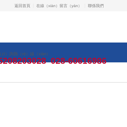
返回首頁
在線（xiàn）留言（yán）
聯係我們
zī）詢熱（rè）線（xiàn）
5208203028 028-60616986