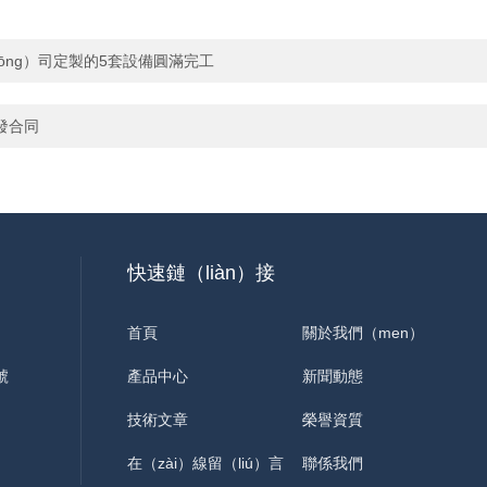
gōng）司定製的5套設備圓滿完工
發合同
快速鏈（liàn）接
首頁
關於我們（men）
號
產品中心
新聞動態
技術文章
榮譽資質
在（zài）線留（liú）言
聯係我們