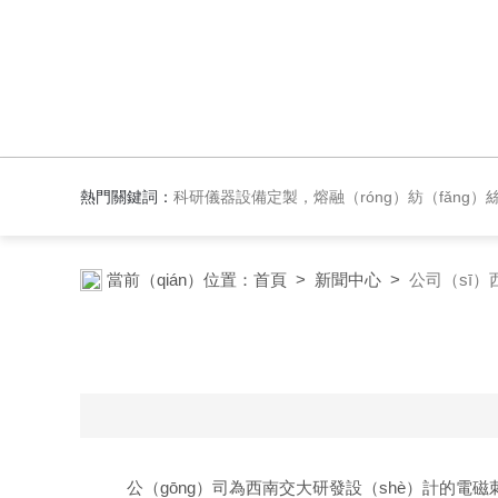
熱門關鍵詞：
科研儀器設備定製，熔融（róng）紡（fǎng）絲機，材料紡絲成型設備，實驗反應（yīng）設備，實驗
當前（qián）位置：
首頁
>
新聞中心
>
公司（sī）
公（gōng）司為西南交大研發設（shè）計的電磁