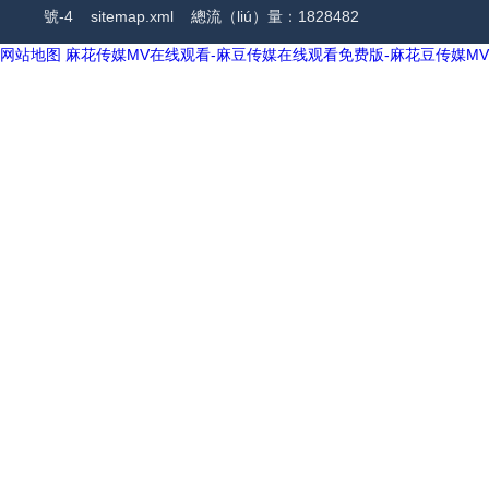
號-4
sitemap.xml
總流（liú）量：1828482
网站地图
麻花传媒MV在线观看-麻豆传媒在线观看免费版-麻花豆传媒M