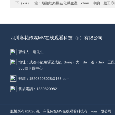
下（xià）一篇：
熔融紡絲機在化纖生產（chǎn）中的一般工序
四川麻花传媒MV在线观看科技（jì）有限公司
聯係人：龐先生
地址：成都市龍泉驛區成龍（lóng）大（dà）道（dào）三段
388號卡爾中心
郵箱：15208203028@163.com
售後電話：13808209821
版權所有©2026四川麻花传媒MV在线观看科技有（yǒu）限公司（sī）All