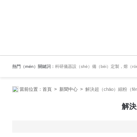
熱門（mén）關鍵詞：
科研儀器設（shè）備（bèi）定製，熔（róng）融紡絲機（jī），材料紡絲成型設備，實驗反應設備
當前位置：
首頁
>
新聞中心
>
解決超（chāo）細粉（
解決