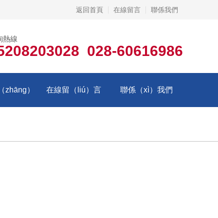
返回首頁
在線留言
聯係我們
詢熱線
5208203028 028-60616986
zhāng）
在線留（liú）言
聯係（xì）我們
（yán）
（men）