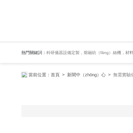
熱門關鍵詞：
科研儀器設備定製，熔融紡（fǎng）絲機，材料紡絲成型（xíng）設備，實（shí）驗反應
當前位置：
首頁
>
新聞中（zhōng）心
>
無需實驗