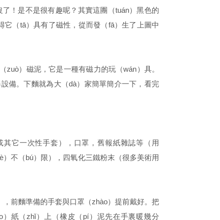
了！是不是很有趣呢？其實這團（tuán）黑色的
得它（tā）具有了磁性，從而發（fā）生了上圖中
作（zuò）磁泥，它是一種有磁力的玩（wán）具。
器設備。下麵就為大（dà）家簡單簡介一下，看完
或其它一次性手套），口罩，舊報紙雜誌等（用
（sè）不（bú）限），四氧化三鐵粉末（很多美術用
），前麵準備的手套與口罩（zhào）提前戴好。把
o）紙（zhǐ）上（橡皮（pí）泥先在手裏暖幾分