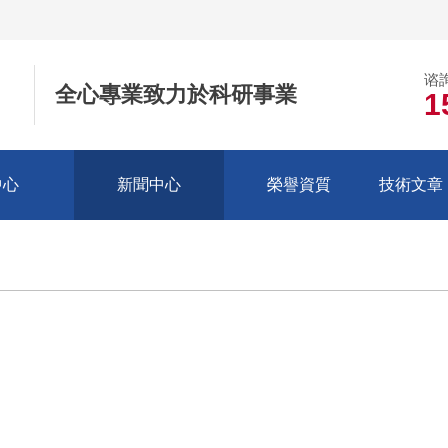
谘
全心專業致力於科研事業
1
中心
新聞中心
榮譽資質
技術文章（