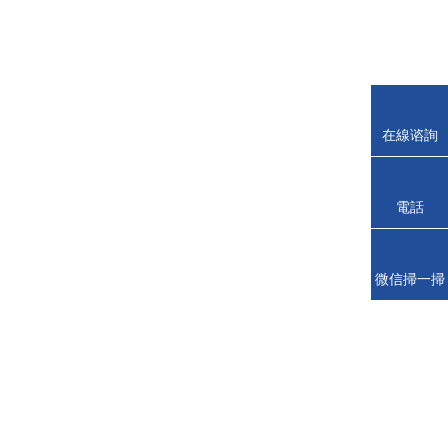
在線谘詢
電話
（huà）
微信掃一掃
（sǎo）