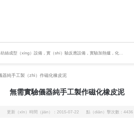
設備，實驗加熱爐，化工試驗裝置，材料檢測類設備，配（pèi）電與（yǔ）節能項目，機械設計加工，實驗室儀器耗材，通用儀器設備
儀器純手工製（zhì）作磁化橡皮泥
無需實驗儀器純手工製作磁化橡皮泥
更新（xīn）時間（jiān）：2015-07-22 點（diǎn）擊次數：4436