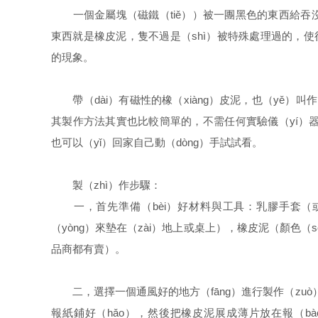
一個金屬塊（磁鐵（tiě））被一團黑色的東西給吞沒
東西就是橡皮泥，隻不過是（shì）被特殊處理過的，使
的現象。
帶（dài）有磁性的橡（xiàng）皮泥，也（yě）叫
其製作方法其實也比較簡單的，不需任何實驗儀（yí）
也可以（yǐ）回家自己動（dòng）手試試看。
製（zhì）作步驟：
一，首先準備（bèi）好材料與工具：乳膠手套（
（yòng）來墊在（zài）地上或桌上），橡皮泥（顏色
品商都有賣）。
二，選擇一個通風好的地方（fāng）進行製作（zuò
報紙鋪好（hǎo），然後把橡皮泥展成薄片放在報（bà