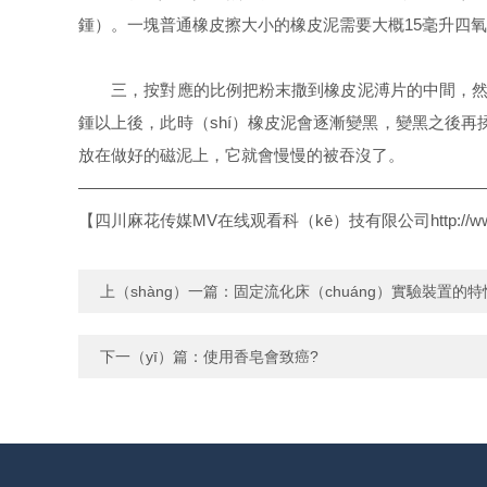
鍾）。一塊普通橡皮擦大小的橡皮泥需要大概15毫升四
三，按對應的比例把粉末撒到橡皮泥溥片的中間，然後再
鍾以上後，此時（shí）橡皮泥會逐漸變黑，變黑之後再揉
放在做好的磁泥上，它就會慢慢的被吞沒了。
—————————————————————————
【四川麻花传媒MV在线观看科（kē）技有限公司
http:/
上（shàng）一篇：
固定流化床（chuáng）實驗裝置的
下一（yī）篇：
使用香皂會致癌?