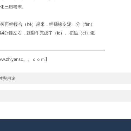
氧化三鐵粉末。
輕輕合（hé）起來，輕揉橡皮泥一分（fèn）
4分鍾左右，就製作完成了（le）。把磁（cí）鐵
———————————————————
—————
/www.zhiyansc。。ｃｏｍ
】
特性與用途