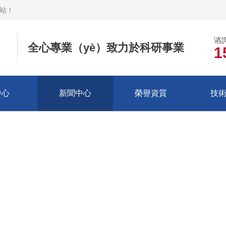
網站
！
谘
全心專業（yè）致力於科研事業
1
中心
新聞中心
榮譽資質
技