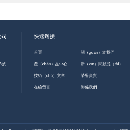
公司
快速鏈接
首頁
關（guān）於我們
8號
產（chǎn）品中心
新（xīn）聞動態（tài）
技術（shù）文章
榮譽資質
在線留言
聯係我們