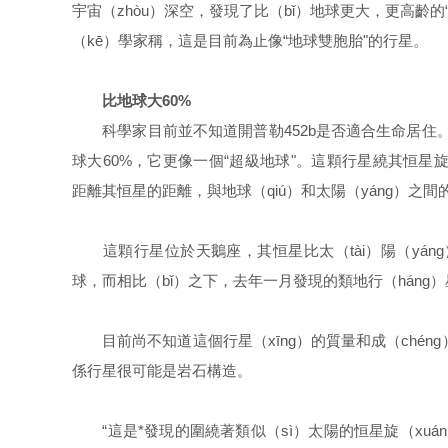
宇宙（zhòu）深空，發現了比（bǐ）地球更大，更高齡的
（kē）學家稱，這是目前為止像“地球雙胞胎"的行星。
比地球大60%
科學家目前並不知道開普勒452b是否適合生命居住。已知
球大60%，它更像一個“超級地球"。這顆行星繞其恒星旋轉的
距離其恒星的距離，與地球（qiú）和太陽（yáng）之間
這顆行星位於天鵝座，其恒星比太（tài）陽（yáng
球，而相比（bǐ）之下，去年一月發現的類地行（háng
目前尚不知道這個行星（xīng）的質量和成（chéng
係行星很可能是岩石構造。
“這是*發現的圍繞著類似（sì）太陽的恒星旋（xuán