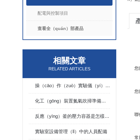
配電與控製項目
查看全（quán）部產品
相關文章
您
RELATED ARTICLES
操（cāo）作（zuò）實驗儀（yí）器設備時要注意的（de）事項
您
化工（gōng）裝置氮氣吹掃準備條件
聯
反應（yīng）釜的壓力容器是怎樣的（de）工序進行製造的
實驗室設備管理（lǐ）中的人員配備
常