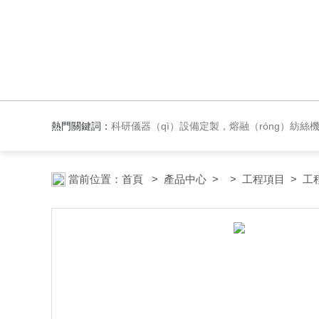
熱門關鍵詞：
科研儀器（qì）設備定製，熔融（róng）紡絲機，材料紡（fǎng）絲成（chéng）型設（shè）備，實（shí）
當前位置：
首頁
>
產品中心
> >
工程項目
> 工