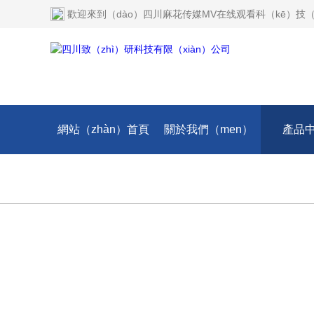
歡迎來到（dào）
四川麻花传媒MV在线观看科（kē）技（
網站（zhàn）首頁
關於我們（men）
產品
技術文章
在線留言
聯係