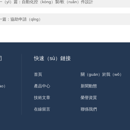
一（yī）篇：
自動化控（kòng）製/軟（ruǎn）件設計
一篇：
協助申請（qǐng）
司
快速（sù）鏈接
首頁
關（guān）於我（wǒ）
ào）
產品中心
們
新聞動態
技術文章
榮譽資質
在線留言
聯係我們