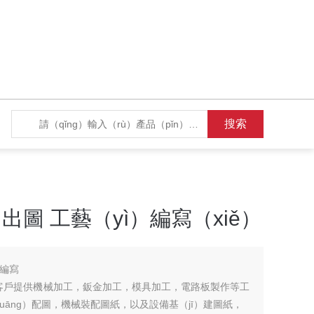
出圖 工藝（yì）編寫（xiě）
藝編寫
客戶提供機械加工，鈑金加工，模具加工，電路板製作等工
uāng）配圖，機械裝配圖紙，以及設備基（jī）建圖紙，