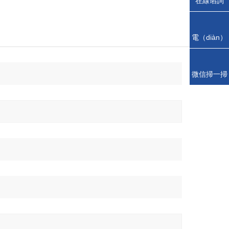
在線谘詢
電（diàn）
話
微信掃一掃