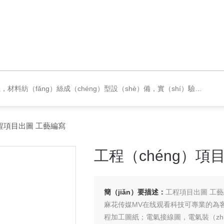
驗反應設備，實驗加熱爐，化（huà）工試驗裝（zhuāng）置，材（cái）料檢測類設備，配電與節能項目，機械設計加（jiā）工，實驗室儀器耗材，通用儀器設備
程項目出圖 工藝編寫
工程（chéng）項目
簡（jiǎn）要描述：
工程項目出圖 工
麻花传媒MV在线观看科技可專業的為
程加工圖紙；電氣接線圖，電氣裝（zh