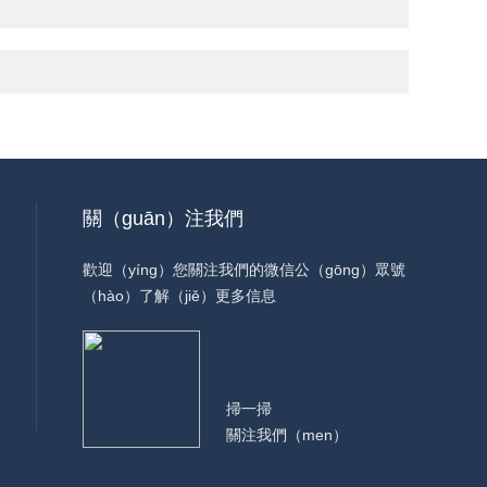
關（guān）注我們
歡迎（yíng）您關注我們的微信公（gōng）眾號
（hào）了解（jiě）更多信息
掃一掃
關注我們（men）