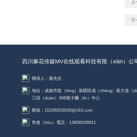
上
下
四川麻花传媒MV在线观看科技有限（xiàn）公
聯係人：龐先生
地址：成都市龍（lóng）泉驛區成（chéng）龍大道（d
三段（duàn）388號卡爾（ěr）中心
郵箱：15208203028@163.com
售後（hòu）電話：13808209821