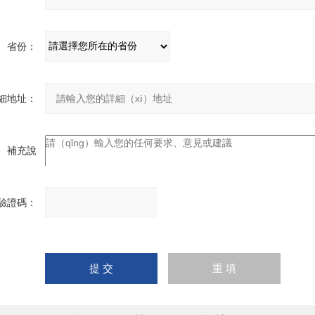
省份：
細地址：
補充說
uō）明：
驗證碼：
請
輸
入
計（jì）算結果（填寫阿
拉伯數字），如：三加四
=7