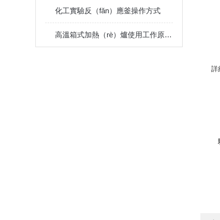
化工實驗反（fǎn）應釜操作方式
高溫箱式加熱（rè）爐使用工作原理分析說明
詳
（sh