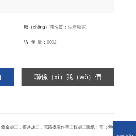
廠（chǎng）商性質：
生產廠家
訪 問 量：
8002
詢
聯係（xì）我（wǒ）們
ā）工，鈑金加工，模具加工，電路板製作等工程加工圖紙；電（dià