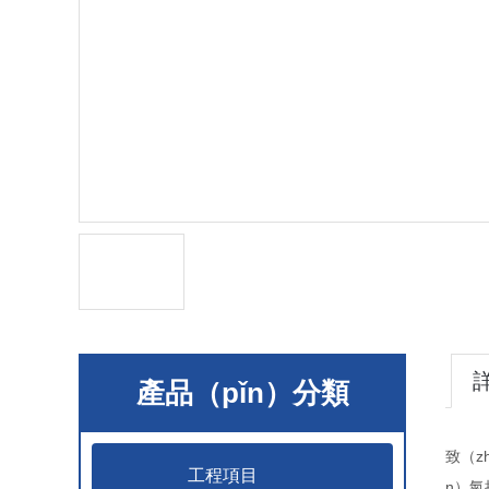
產品（pǐn）分類
致（z
工程項目
n）氣