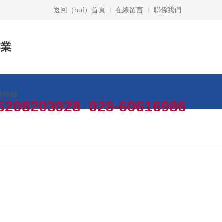
返回（huí）首頁
在線留言
聯係我們
事業
詢熱線
5208203028 028-60616986