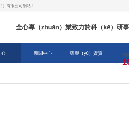
jì）有限公司網站
！
全心專（zhuān）業致力於科（kē）研
中心
新聞中心
榮譽（yù）資質
谘
1
我們