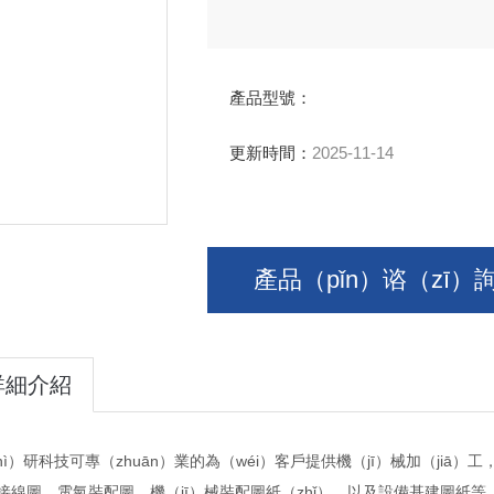
產品型號：
更新時間：
2025-11-14
產品（pǐn）谘（zī）
詳細介紹
hì）研科技可專（zhuān）業的為（wéi）客戶提供機（jī）械加（ji
接線圖，電氣裝配圖，機（jī）械裝配圖紙（zhǐ），以及設備基建圖紙等