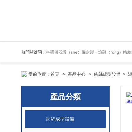
熱門關鍵詞：
科研儀器設（shè）備定製，熔融（róng）紡絲機，材料紡絲成型設備，實驗反應設備，實驗加熱爐，化（huà）工
當前位置：
首頁
>
產品中心
>
紡絲成型設備
>
濕
產品分類
紡絲成型設備