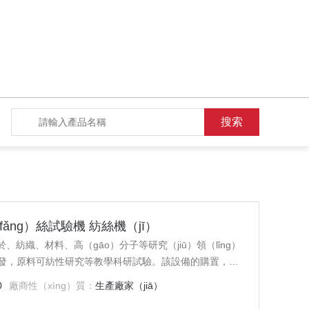
fǎng）絲試驗機 紡絲機（jī）
、紡織、材料、高（gāo）分子等研究（jiū）領（lǐng）
發，原料可紡性研究等教學科研試驗。該設備的購置，是
水平以及開展產、學、研合作（zuò）的需要，設備購置將
0
廠商性（xìng）質：
生產廠家（jiā）
xué）研究（jiū）工作，可開出一批新的（de）設計性和