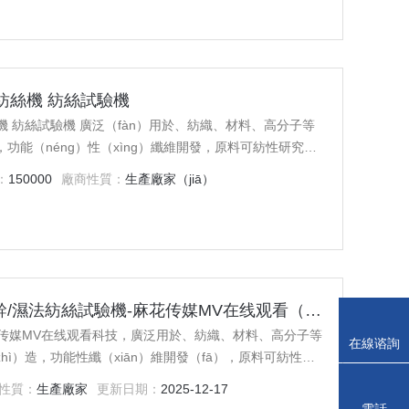
用於紡織專業研究生課題（tí）實驗和（hé）學生創新性研究
法紡絲機 紡絲試驗機
用於、紡織、材料、高分子等
，功能（néng）性（xìng）纖維開發，原料可紡性研究等
院人才培養，提高科研（yán）水平以（yǐ）及開展產、
：
150000
廠商性質：
生產廠家（jiā）
織相關專業的本科教學研究工作，可開出一（yī）批新的
驗，同時又可用於紡織專業研究生課題實驗和（hé）學
ZYMS-M42科研/小（xiǎo）試型 幹/濕法紡絲試驗機-麻花传媒MV在线观看（yán）科技
麻花传媒MV在线观看科技，廣泛用於、紡織、材料、高分子等
在線谘詢
hì）造，功能性纖（xiān）維開發（fā），原料可紡性研
（xún）
，是為了滿足學院人才培養，提高科（kē）研水平以及開展
性質：
生產廠家
更新日期：
2025-12-17
將直接用於紡織相關專業的本科教學研（yán）究工作
電話