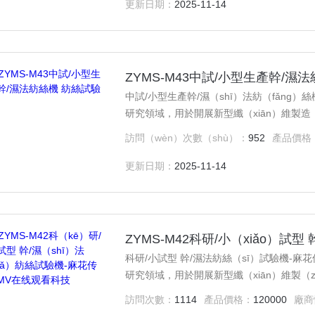
綜合性（xìng）實驗，同時（shí）又可
更新日期：
2025-11-14
（jiū）。
查（chá）看
在線留言
詳情
ZYMS-M43中試/小型生產幹/濕
中試/小型生產幹/濕（shī）法紡（fǎng）絲機 紡絲試驗機 廣泛（fàn）
研究領域，用於開展新型纖（xiān）維製造
教學科研試驗。該設備的購置，是為了滿足學
訪問（wèn）次數（shù）：
952
產品價格
學、研合作的需要，設備購置將直接用於紡
（de）設（shè）計性和綜合（hé）性實
更新日期：
2025-11-14
（xué）生創新性（xìng）研究。
查（chá）看
在線留言
詳情
科研/小試型 幹/濕法紡絲（sī）試驗機-
研究領域，用於開展新型纖（xiān）維製（z
究等教學科研試驗。該（gāi）設備的購置
訪問次數：
1114
產品價格：
120000
廠商
產、學、研合作的需要，設備購（gòu）置