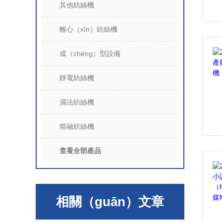
其他紡絲機
離心（xīn）紡絲機
成（chéng）型設備
靜電紡絲機
濕法紡絲機
熔融紡絲機
查看全部產品
相關（guān）文章