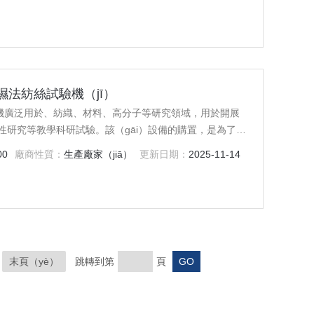
hè）備購置（zhì）將直接用於紡織相關專業的本科教學研
g）合性實驗，同時又可用於紡織專業研究生課題實驗
。
型濕法紡絲試驗機（jī）
驗機廣泛用於、紡織、材料、高分子等研究領域，用於開展
性研究等教學科研試驗。該（gāi）設備的購置，是為了滿
以及開展產、學、研合作的需要，設備購置將直接用於紡織
00
廠商性質：
生產廠家（jiā）
更新日期：
2025-11-14
可開出一批新的設計性和綜合性實驗，同時又可用於紡織專業
究。
末頁（yè）
跳轉到第
頁