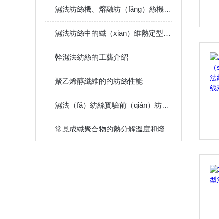
濕法紡絲機、熔融紡（fǎng）絲機（jī）和靜電紡絲機（jī）的主要說明
濕法紡絲中的纖（xiān）維熱定型原理
幹濕法紡絲的工藝介紹
聚乙烯醇纖維的的紡絲性能
濕法（fǎ）紡絲實驗前（qián）紡絲溶液的製備——四川麻花传媒MV在线观看科技
常見成纖聚合物的熱分解溫度和熔點及適合（hé）的紡（fǎng）絲工藝