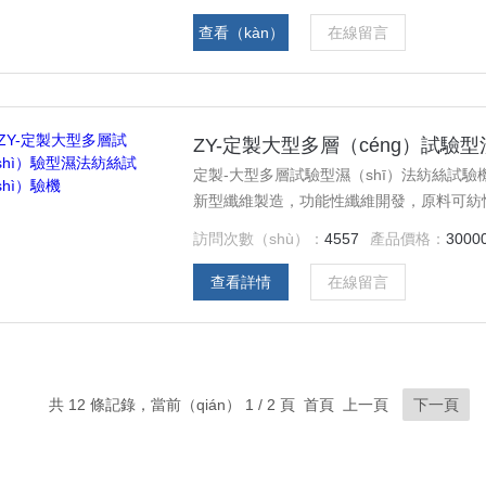
學、研（yán）合作的需（xū）要，設（s
究工作，可開出一批新的設計性和綜（zōn
查看（kàn）
在線留言
（yàn）和（hé）學生創新性研（yán）究
詳情
ZY-定製大型多層（céng）試驗
定製-大型多層試驗型濕（shī）法紡絲試
新型纖維製造，功能性纖維開發，原料可紡
足學院（yuàn）人才培養，提高科研水平
訪問次數（shù）：
4557
產品價格：
3000
相關專業的本科教（jiāo）學研究工作，
研究生課題實驗和學生（shēng）創新性研
查看詳情
在線留言
共 12 條記錄，當前（qián） 1 / 2 頁 首頁 上一頁
下一頁