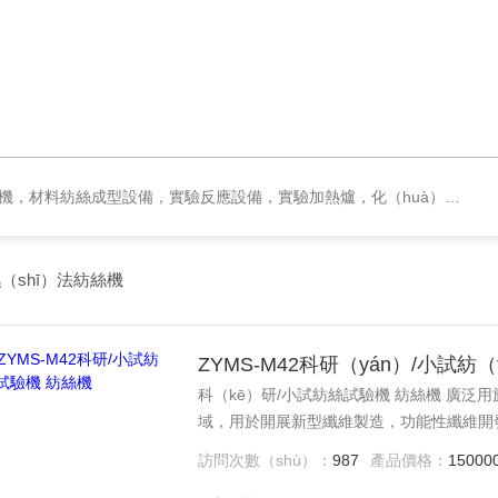
試驗裝置，材料檢測類設備，配電與（yǔ）節（jiē）能項（xiàng）目，機械設計加工，實驗室（shì）儀器（qì）耗材（cái），通用儀器（qì）設備
（shī）法紡絲機
ZYMS-M42科研（yán）/小試紡（
科（kē）研/小試紡絲試驗機 紡絲機 廣泛用於
域，用於開展新型纖維製造，功能性纖維開
為了滿足學院人才培養，提高科研（yán）
訪問次數（shù）：
987
產品價格：
15000
直（zhí）接用於紡織相關專業的本科教學（