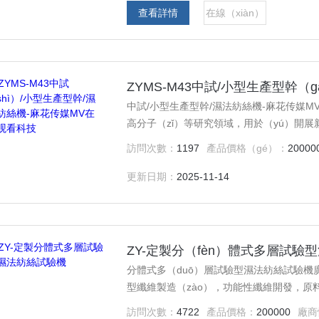
查看詳情
在線（xiàn）
留言
ZYMS-M43中試/小型生產型幹（g
中試/小型生產型幹/濕法紡絲機-麻花传媒M
高分子（zǐ）等研究領域，用於（yú）開展新
（wéi）開發，原料可紡性研究（jiū）等教
訪問次數：
1197
產品價格（gé）：
20000
了（le）滿足（zú）學院人才培養，提高科
設備購置將直接用於（yú）紡織相關專業的
更新日期：
2025-11-14
查看詳情
在線（xiàn）
留言
ZY-定製分（fèn）體式多層試驗
分體式多（duō）層試驗型濕法紡絲試驗
型纖維製造（zào），功能性纖維開發，原料可
設備的購置，是為了滿足學（xué）院人（r
訪問次數：
4722
產品價格：
200000
廠商