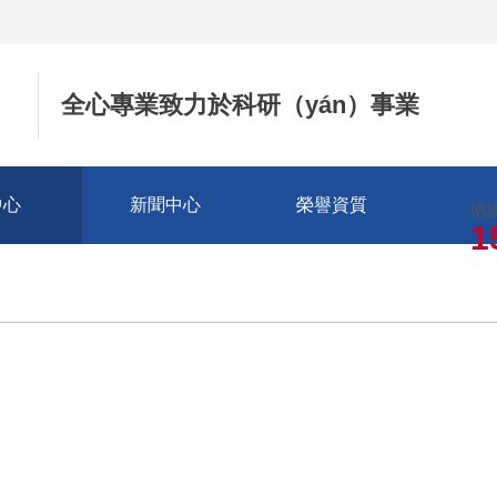
全心專業致力於科研（yán）事業
中心
新聞中心
榮譽資質
谘
1
我們