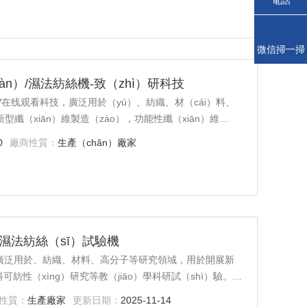
微信掃一掃
（sǎo）
àn）/濕法紡絲機-致（zhì）研科技
V在线观看科技，廣泛用於（yú）、紡織、材（cái）料、
型纖（xiān）維製造（zào），功能性纖（xiān）維
學科研試驗。該（gāi）設備的購置，是（shì）為（wéi）
0
廠商性質：
生產（chǎn）廠家
研水平以及開展產、學、研合作的（de）需要（yào），
（de）本科教學研究工作
型濕法紡絲（sī）試驗機
機廣泛用於、紡織、材料、高分子等研究領域，用於開展新
紡性（xìng）研究等教（jiāo）學科研試（shì）驗。該
én）才（cái）培養，提高科研水平以（yǐ）及開展產、
性質：
生產廠家
更新日期：
2025-11-14